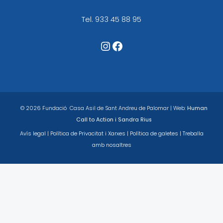
Tel.
933 45 88 95
Accès a Instagram
Facebook
© 2026 Fundació Casa Asil de Sant Andreu de Palomar | Web:
Human
Call to Action
i
Sandra Rius
Avís legal
|
Política de Privacitat i Xarxes
|
Política de galete
s |
Treballa
amb nosaltres