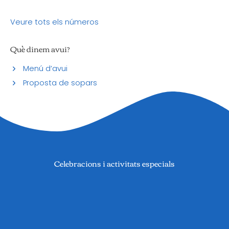
Veure tots els números
Què dinem avui?
Menú d’avui
Proposta de sopars
Celebracions i activitats especials