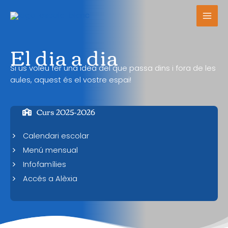
Vés
al
contingut
El dia a dia
Si us voleu fer una idea del que passa dins i fora de les
aules, aquest és el vostre espai!
Curs 2025-2026
Calendari escolar
Menú mensual
Infofamílies
Accés a Alèxia