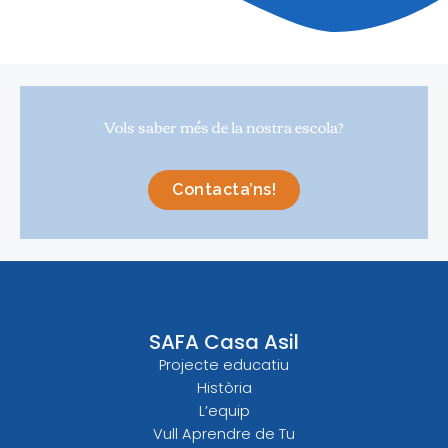
Vols saber més de la nostra escola?
Contacta’ns!
SAFA Casa Asil
Projecte educatiu
Història
L’equip
Vull Aprendre de Tu